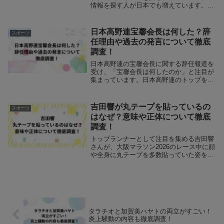
情報を探す人が日本でも増えています。ミ
ラノオリンピック限定デザインやマスコッ
ト商品を日本で購入できるのか、どのグッ
ズショップを利用すればよいのかは気にな
日本高野連宝馨会長は何した？辞
スポーツ
るポイントです...
任理由や過去の発言について徹底
調査！
日本高野連の宝馨会長に関する辞任報道を
受け、「宝馨会長は何したのか」と注目が
集まっています。日本高野連のトップを務
めた宝馨会長が突然退任したことで、「何
した」という疑問を持つ人が増えており、
辞任理由や背景を知りたいという関心が高
吉田響が丸テープを貼っているの
スポーツ
まっています...
はなぜ？意味や正体について徹底
調査！
トップランナーとして注目を集める吉田響
さんが、大阪マラソン2026のレース中に顔
や全身に丸テープを多数貼っていた姿を見
て、その目的や背景に興味を持つ方が増え
ています。本記事では、吉田響さんが丸テ
ープを使用する理由を、実績や競技歴と結
びつけな...
タラチオと加賀美ハヤトの両立がすごい！
炎上騒動の内容も徹底調査！