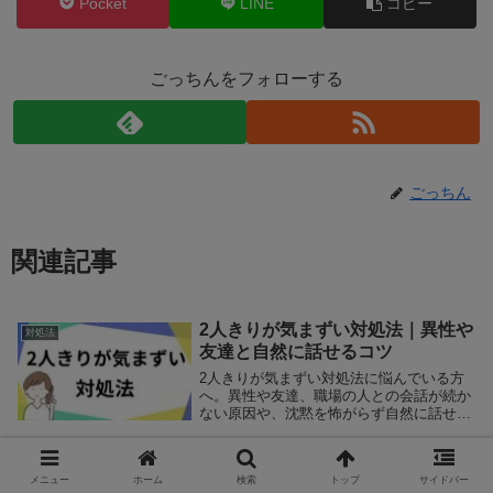
Pocket
LINE
コピー
ごっちんをフォローする
ごっちん
関連記事
2人きりが気まずい対処法｜異性や
対処法
友達と自然に話せるコツ
2人きりが気まずい対処法に悩んでいる方
へ。異性や友達、職場の人との会話が続か
ない原因や、沈黙を怖がらず自然に話せる
コツ、すぐ使える話題、避けたいNG行動
まで詳しく解説します。2人きりが気まず
い対処法を身につけて、無理なく会話を楽
ストレージがいっぱいです対処法
対処法
メニュー
ホーム
検索
トップ
サイドバー
しみましょう。